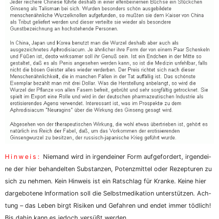
Hin­weis:
Nie­mand wird in irgend­ei­ner Form auf­ge­for­dert, irgend­ei­
ne der hier behan­del­ten Sub­stan­zen, Potenz­mit­tel oder Rezep­tu­ren zu
sich zu neh­men. Kein Hin­weis ist ein Rat­schlag für Kran­ke. Kei­ne hier
dar­ge­bo­te­ne Infor­ma­ti­on soll die Selbst­me­di­ka­ti­on unter­stüt­zen. Ach­
tung – das Leben birgt Risi­ken und Gefah­ren und endet immer töd­lich!
Bis dahin kann es jedoch ver­süßt werden.