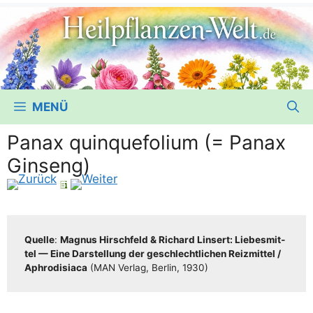
MENÜ
Panax quinquefolium (= Panax
Ginseng)
Quel­le
:
Magnus Hirsch­feld & Richard Lin­sert: Lie­bes­mit­
tel — Eine Dar­stel­lung der geschlecht­li­chen Reiz­mit­tel /​​
Aphro­di­sia­ca
(MAN Ver­lag, Ber­lin, 1930)