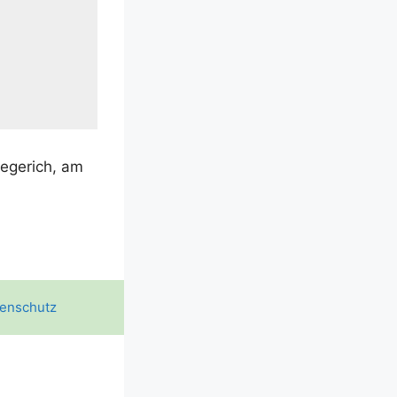
we­ge­rich, am
enschutz