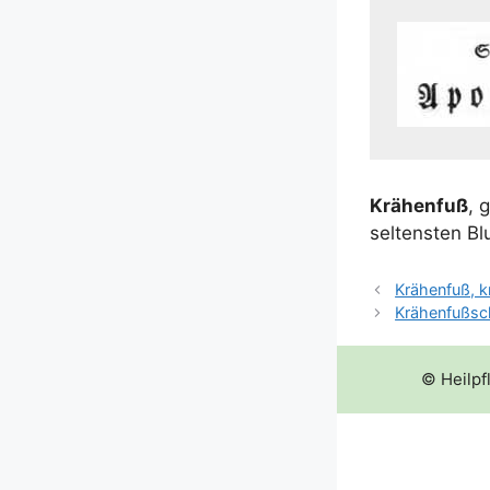
Krä­hen­fuß
, 
sel­tens­ten Bl
Krähenfuß, k
Krähenfußsc
© Heilpf