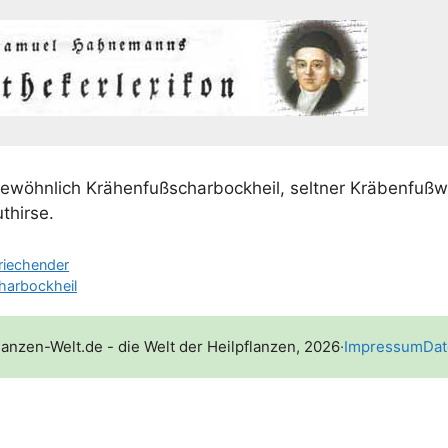
gewöhn­lich Krä­hen­fußsch­ar­bock­heil, selt­ner Krä­ben­fuß­
uthirse.
riechender
harbockheil
lanzen-Welt.de - die Welt der Heilpflanzen, 2026
·
Impressum
Dat