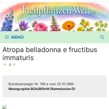
MENÜ
Atropa belladonna e fructibus
immaturis
Bun­des­an­zei­ger
Nr. 199 a
vom
20.10.1989
Mono­gra­phie BGA/​​BfArM (Kom­mis­si­on D)