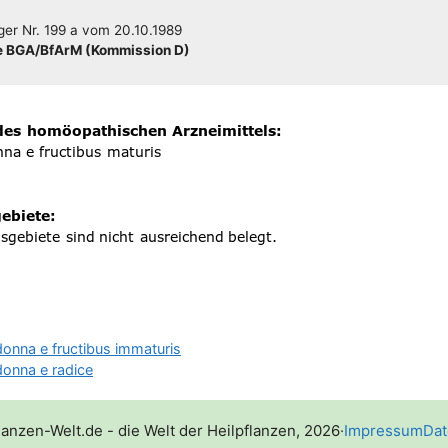
­ger
Nr. 199 a
vom
20.10.1989
 BGA/​​BfArM (Kom­mis­si­on D)
donna e fructibus immaturis
donna e radice
lanzen-Welt.de - die Welt der Heilpflanzen, 2026
·
Impressum
Dat