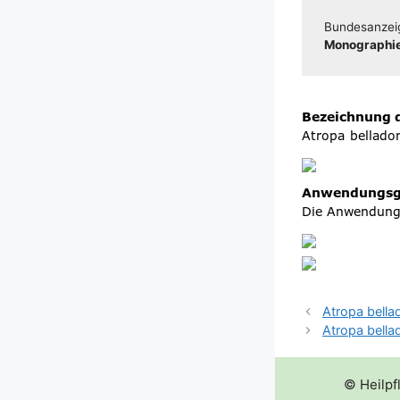
Bun­des­an­zei
Mono­gra­phie
Atropa bella
Atropa bella
© Heilpf