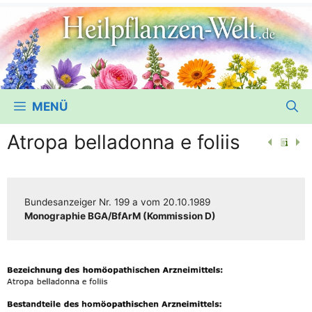
MENÜ
Atropa belladonna e foliis
Bun­des­an­zei­ger
Nr. 199 a
vom
20.10.1989
Mono­gra­phie BGA/​​BfArM (Kom­mis­si­on D)