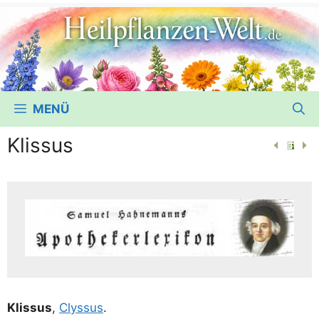
MENÜ
Klissus
Klis­sus
,
Clys­sus
.