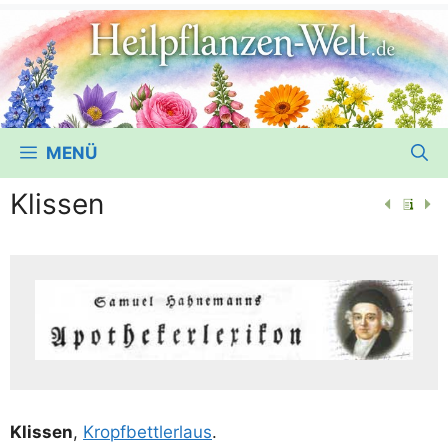
MENÜ
Klissen
Klis­sen
,
Kropf­bett­ler­laus
.