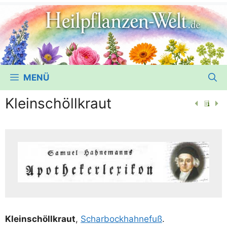
MENÜ
Kleinschöllkraut
Kleinschöll­kraut
,
Schar­bock­hahne­fuß
.