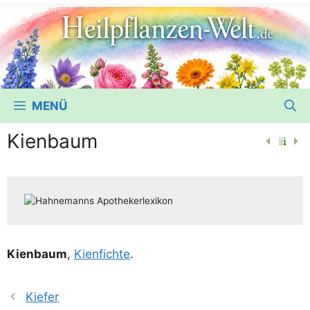
MENÜ
Kienbaum
Kien­baum
,
Kien­fich­te
.
Kiefer