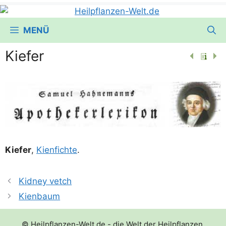
MENÜ
Kiefer
Kie­fer
,
Kien­fich­te
.
Kidney vetch
Kienbaum
© Heilpflanzen-Welt.de - die Welt der Heilpflanzen,