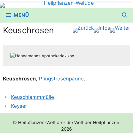
MENÜ
Keuschrosen
Keu­sch­ro­sen
,
Pfingst­ro­sen­päo­ne
.
Keuschlammmülle
Keyser
© Heilpflanzen-Welt.de - die Welt der Heilpflanzen,
2026