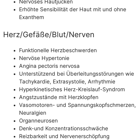
Ner­vö­ses Hautjucken
Erhöh­te Sen­si­bi­li­tät der Haut mit und ohne
Exanthem
Herz/​Gefäße/​Blut/​Nerven
Funk­tio­nel­le Herzbeschwerden
Ner­vö­se Hypertonie
Angi­na pec­to­ris nervosa
Unter­stüt­zend bei Über­lei­tungs­stö­run­gen wie
Tachy­kar­die, Extra­sy­sto­lie, Arrhythmie
Hyper­ki­ne­ti­sches Herz-Kreislauf-Syndrom
Angst­zu­stän­de mit Herzklopfen
Vaso­mo­to­ren- und Span­nungs­kopf­schmer­zen,
Neuralgien
Organ­neu­ro­sen
Denk-und Kon­zen­tra­ti­ons­schwä­che
Reiz­bar­keit und Nervenerschöpfung