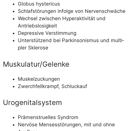
Glo­bus hystericus
Schlaf­stö­run­gen infol­ge von Nervenschwäche
Wech­sel zwi­schen Hyper­ak­ti­vi­tät und
Antriebslosigkeit
Depres­si­ve Verstimmung
Unter­stüt­zend bei Par­kin­so­nis­mus und mul­ti­
pler Sklerose
Muskulatur/​Gelenke
Mus­kel­zu­ckun­gen
Zwerch­fell­krampf, Schluckauf
Urogenitalsystem
Prä­men­struel­les Syndrom
Ner­vö­se Menses­stö­run­gen, mit und ohne