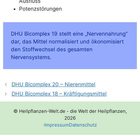
Ausfluss
Potenz­stö­run­gen
DHU Bicom­plex 19 stellt eine „Ner­ven­nah­rung“
dar, das Mit­tel nor­ma­li­siert und öko­no­mi­siert
den Stoff­wech­sel des gesam­ten
Nervensystems.
DHU Bicomplex 20 – Nierenmittel
DHU Bicomplex 18 – Kräftigungsmittel
© Heilpflanzen-Welt.de - die Welt der Heilpflanzen,
2026
·
Impressum
Datenschutz