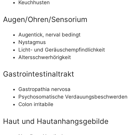
Keuch­hus­ten
Augen/​Ohren/​Sensorium
Augen­ti­ck, ner­val bedingt
Nys­tag­mus
Licht- und Geräuschempfindlichkeit
Alters­schwer­hö­rig­keit
Gastrointestinaltrakt
Gas­tro­pa­thia nervosa
Psy­cho­so­ma­ti­sche Verdauungsbeschwerden
Colon irri­ta­bi­le
Haut und Hautanhangsgebilde