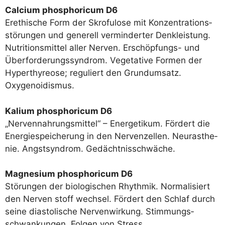
Cal­ci­um phos­pho­ri­cum D6
Erethi­sche Form der Skrofu­lo­se mit Kon­zen­tra­ti­ons­
stö­run­gen und gene­rell ver­min­der­ter Denk­leis­tung.
Nut­ri­ti­ons­mit­tel aller Ner­ven. Erschöp­fungs- und
Über­for­de­rungs­syn­drom. Vege­ta­ti­ve For­men der
Hyper­thy­reo­se; regu­liert den Grund­um­satz.
Oxygenoidismus.
Kali­um phos­pho­ri­cum D6
„Ner­ven­nah­rungs­mit­tel“ – Energe­ti­kum. För­dert die
Ener­gie­spei­che­rung in den Ner­ven­zel­len. Neur­asthe­
nie. Angst­syn­drom. Gedächtnisschwäche.
Magne­si­um phos­pho­ri­cum D6
Stö­run­gen der bio­lo­gi­schen Rhyth­mik. Nor­ma­li­siert
den Ner­ven stoff wech­sel. För­dert den Schlaf durch
sei­ne dia­sto­li­sche Ner­ven­wir­kung. Stim­mungs­
schwan­kun­gen. Fol­gen von Stress.