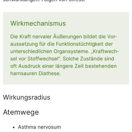
Wirkmechanismus
Die Kraft ner­va­ler Äuße­run­gen bil­det die Vor­
aus­set­zung für die Funk­ti­ons­tüch­tig­keit der
unter­schied­li­chen Organ­sys­te­me. „Kraft­wech­
sel vor Stoff­wech­sel“. Sol­che Zustän­de sind
oft Aus­druck einer län­ge­re Zeit bestehen­den
harn­sauren Diathese.
Wirkungsradius
Atemwege
Asth­ma nervosum