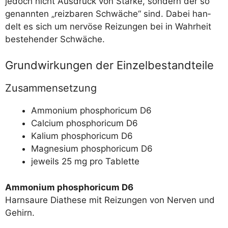
jedoch nicht Aus­druck von Stär­ke, son­dern der so
genann­ten „reiz­ba­ren Schwä­che“ sind. Dabei han­
delt es sich um ner­vö­se Rei­zun­gen bei in Wahr­heit
bestehen­der Schwäche.
Grundwirkungen der Einzelbestandteile
Zusammensetzung
Ammo­ni­um phos­pho­ri­cum D6
Cal­ci­um phos­pho­ri­cum D6
Kali­um phos­pho­ri­cum D6
Magne­si­um phos­pho­ri­cum D6
jeweils 25 mg pro Tablette
Ammo­ni­um phos­pho­ri­cum D6
Harn­saure Dia­the­se mit Rei­zun­gen von Ner­ven und
Gehirn.