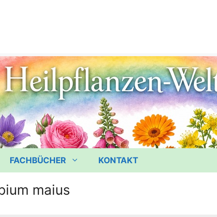
FACHBÜCHER
KONTAKT
opium maius