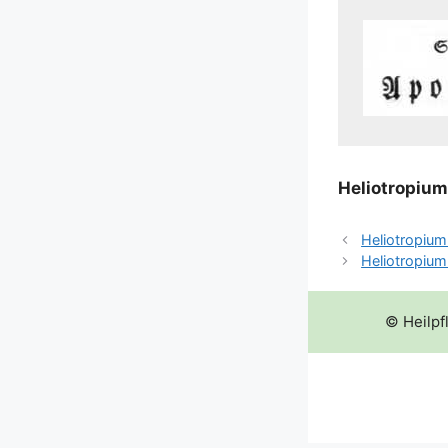
Helio­tro­pi­u
Heliotropiu
Heliotropium
© Heilpf