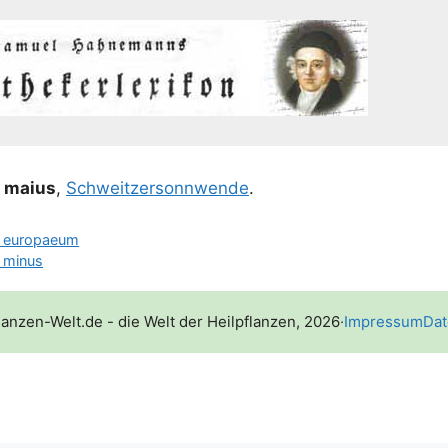
m mai­us
,
Schweit­zer­sonn­wen­de
.
m europaeum
 minus
lanzen-Welt.de - die Welt der Heilpflanzen, 2026
·
Impressum
Dat