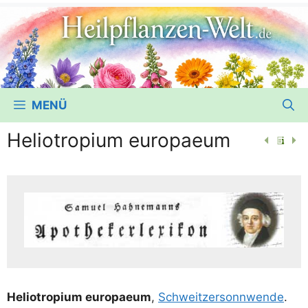
MENÜ
Heliotropium europaeum
Helio­tro­pi­um euro­pae­um
,
Schweit­zer­sonn­wen­de
.