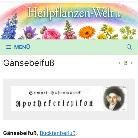
MENÜ
Gänsebeifuß
Gän­se­bei­fuß
,
Buck­ten­bei­fuß
.