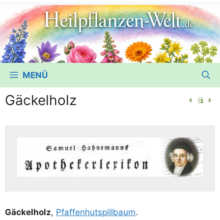
MENÜ
Gäckelholz
Gäckel­holz
,
Pfaf­fen­hut­s­pill­baum
.