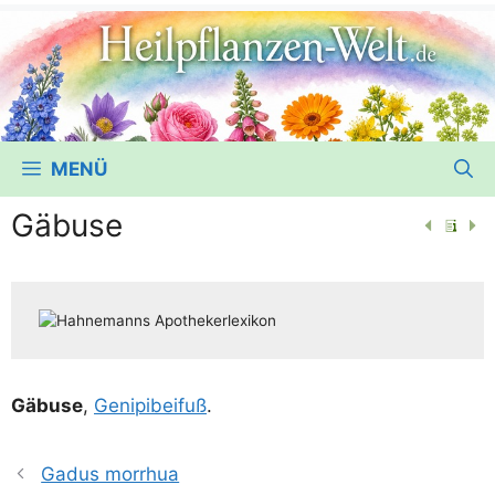
MENÜ
Gäbuse
Gäbu­se
,
Geni­pi­bei­fuß
.
Gadus morrhua