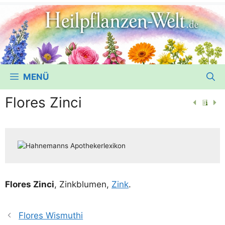
MENÜ
Flores Zinci
Flo­res Zin­ci
, Zink­blu­men,
Zink
.
Flores Wismuthi