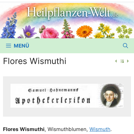
MENÜ
Flores Wismuthi
Flo­res Wis­mut­hi
, Wis­muth­blu­men,
Wis­muth
.