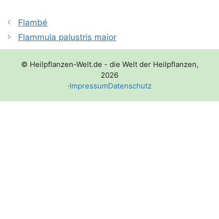
Flambé
Flammula palustris maior
© Heilpflanzen-Welt.de - die Welt der Heilpflanzen,
2026
·
Impressum
Datenschutz