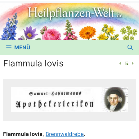
MENÜ
Flammula lovis
Flam­mu­la lovis
,
Brenn­wald­re­be
.