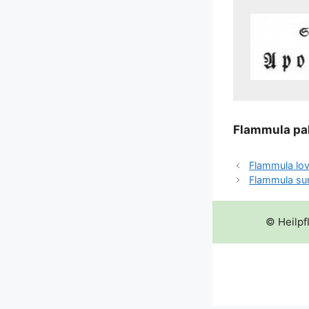
Flam­mu­la pal
Flammula lov
Flammula sur
© Heilpf