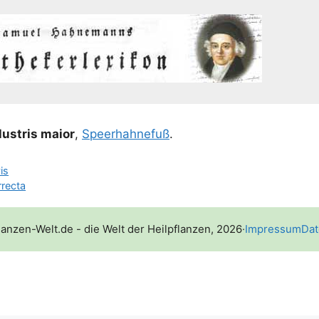
us­tris mai­or
,
Speer­hahne­fuß
.
is
recta
lanzen-Welt.de - die Welt der Heilpflanzen, 2026
·
Impressum
Dat