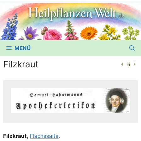
MENÜ
Filzkraut
Filz­kraut
,
Flachs­sai­te
.