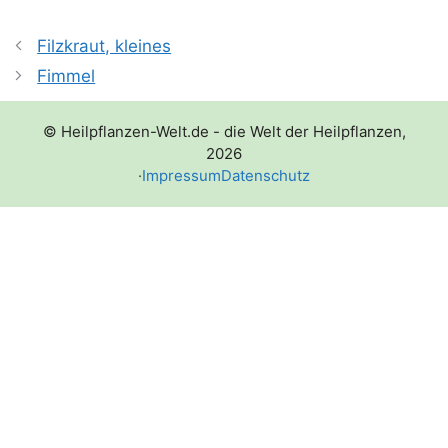
Filzkraut, kleines
Fimmel
© Heilpflanzen-Welt.de - die Welt der Heilpflanzen,
2026
·
Impressum
Datenschutz