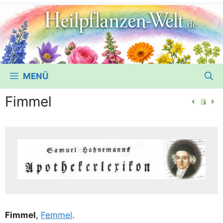
MENÜ
Fimmel
Fim­mel
,
Femmel
.