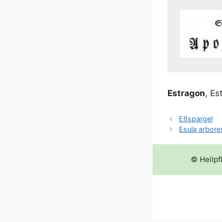
Estra­gon
, Es
Eßspargel
Esula arbor
© Heilpf