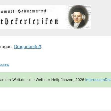
tra­gun,
Dra­gun­bei­fuß
.
escens
lanzen-Welt.de - die Welt der Heilpflanzen, 2026
·
Impressum
Dat