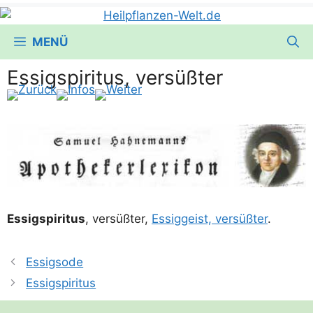
MENÜ
Essigspiritus, versüßter
Essig­spi­ri­tus
, ver­süß­ter,
Essig­geist, ver­süß­ter
.
Essigsode
Essigspiritus