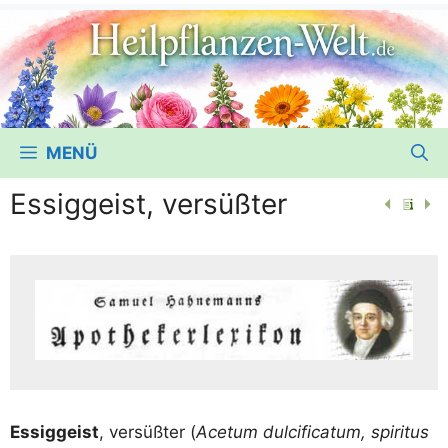
MENÜ
Essiggeist, versüßter
Essig­geist
, ver­süß­ter (
Ace­tum dul­ci­fi­ca­tum, spi­ri­tus