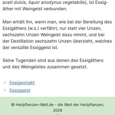
ace­ti dul­cis, liqu­or anody­nus vege­ta­bi­lis
), ist Essig­
äther mit Wein­geist verbunden.
Man erhält ihn, wenn man, wie bei der Berei­tung des
Essig­äthers (w.s.) ver­fährt, nur statt vier Unzen,
sechs­zehn Unzen Wein­geist dazu nimmt, und bei
der Destil­la­ti­on sechs­zehn Unzen über­zieht, wel­ches
der ver­süß­te Essig­geist ist.
Sei­ne Tugen­den sind aus denen des Essig­äthers
und des Wein­geis­tes zusam­men gesetzt.
Essigextrakt
Essiggeist
© Heilpflanzen-Welt.de - die Welt der Heilpflanzen,
2026