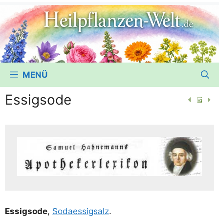
MENÜ
Essigsode
Essigs­ode
,
Sodaes­sig­s­alz
.