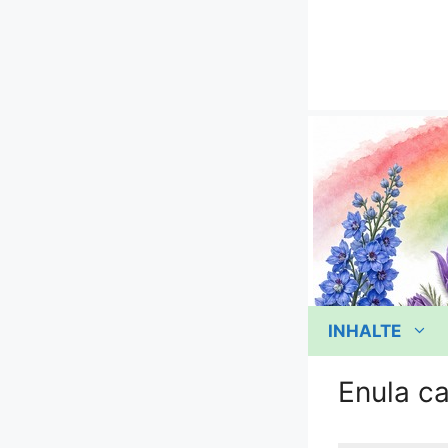
Zum
Inhalt
springen
INHALTE
Enula c