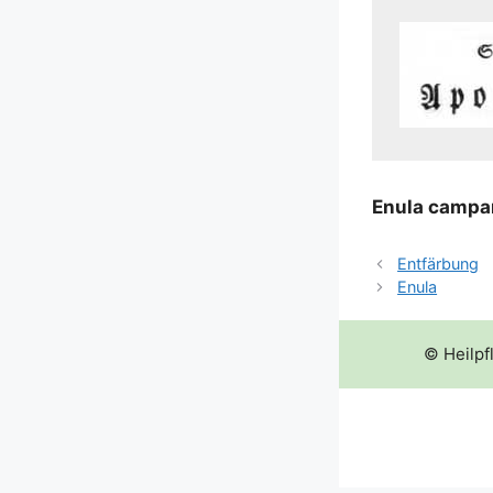
Enu­la cam­pa
Entfärbung
Enula
© Heilpf