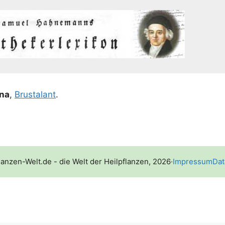
­na
,
Brust­alant
.
lanzen-Welt.de - die Welt der Heilpflanzen, 2026
·
Impressum
Dat