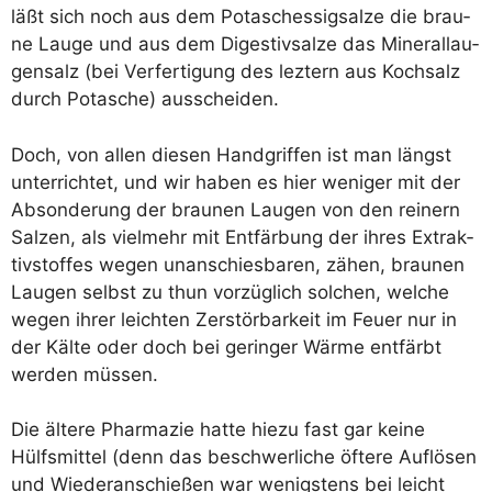
läßt sich noch aus dem Potasch­essig­s­al­ze die brau­
ne Lau­ge und aus dem Diges­tiv­sal­ze das Mine­ral­lau­
gen­salz (bei Ver­fer­ti­gung des lez­tern aus Koch­salz
durch Pota­sche) ausscheiden.
Doch, von allen die­sen Hand­grif­fen ist man längst
unter­rich­tet, und wir haben es hier weni­ger mit der
Abson­de­rung der brau­nen Lau­gen von den rei­nern
Sal­zen, als viel­mehr mit Ent­fär­bung der ihres Extrak­
tiv­stof­fes wegen unan­schies­ba­ren, zähen, brau­nen
Lau­gen selbst zu thun vor­züg­lich sol­chen, wel­che
wegen ihrer leich­ten Zer­stör­bar­keit im Feu­er nur in
der Käl­te oder doch bei gerin­ger Wär­me ent­färbt
wer­den müssen.
Die älte­re Phar­ma­zie hat­te hie­zu fast gar kei­ne
Hülfs­mit­tel (denn das beschwer­li­che öfte­re Auf­lö­sen
und Wie­der­an­schie­ßen war wenigs­tens bei leicht