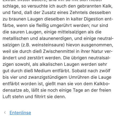
schla­ge, so ver­such­te ich auch den gebrann­ten Kalk,
und fand, daß der Zusatz eines Zehn­tels des­sel­ben
zu brau­nen Lau­gen die­sel­ben in kal­ter Diges­ti­on ent­
fär­be, wenn sie flei­ßig umge­rührt wer­den; nur sind
die sau­ren Lau­gen, eini­ge mit­tel­sal­zi­gen als die
metal­li­schen und alau­nen­erdi­gen, und eini­ge neu­tral­
sal­zi­gen (z.B. wein­st­ein­saure) hie­von aus­ge­nom­men,
weil sie durch dieß Zwi­schen­mit­tel in ihrer Natur ver­
än­dert und zer­stört wer­den. Die übri­gen neu­tral­sal­
zi­gen sowohl, als alka­li­schen Lau­gen wer­den sehr
gut durch dieß Medi­um ent­färbt. Sobald nach zwölf
bis vier und zwan­zig­stün­di­gem Umrüh­ren die Lau­ge
ent­färbt wor­den ist, gießt man sie von dem Kalk­bo­
den­sat­ze ab, läßt sie noch eini­ge Tage an der frei­en
Luft stehn und fil­trirt sie denn.
Entenlinse