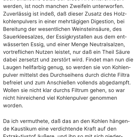
wer­den, ist noch man­chen Zwei­feln unter­wor­fen.
Zuver­läs­sig ist indeß, daß die­ser Zusatz des Holz­
koh­len­pul­vers in einer mehr­tä­gi­gen Diges­ti­on, bei
Berei­tung der wesent­li­chen Wein­stein­säu­re, des
Sau­er­klee­sal­zes, der Essig­krystal­len aus dem ent­
wäs­ser­ten Essig, und einer Men­ge Neu­tral­sal­zen,
vort­re­f­li­chen Nut­zen leis­tet, nur daß ein Theil Säu­re
dabei zer­setzt und zer­stört wird. Fin­det man nun die
Lau­gen hell­far­big genug, so wer­den sie von Koh­len­
pul­ver mit­telst des Durch­sei­hens durch dich­te Fil­tra
befrei­et und zum Anschie­ßen voll­ends abge­dampft.
Wol­len sie nicht klar durchs Fil­t­rum gehen, so war
nicht hin­rei­chend viel Koh­len­pul­ver genom­men
worden.
Da ich ver­mu­the­te, daß das an den Koh­len hän­gen­
de Kaus­ti­kum eine ver­dich­ten­de Kraft auf den
Extrak-tiv­s­tof äuße­re, und ihn so mit sich nie­der­