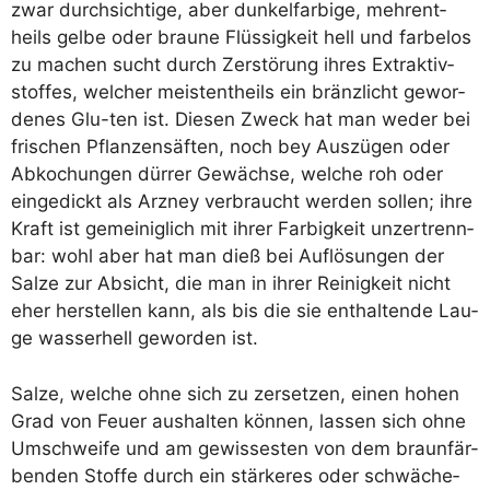
zwar durch­sich­ti­ge, aber dun­kel­far­bi­ge, meh­rent­
heils gel­be oder brau­ne Flüs­sig­keit hell und farbelos
zu machen sucht durch Zer­stö­rung ihres Extrak­tiv­
stof­fes, wel­cher meis­tent­heils ein bränz­licht gewor­
de­nes Glu-ten ist. Die­sen Zweck hat man weder bei
fri­schen Pflan­zen­säf­ten, noch bey Aus­zü­gen oder
Abko­chun­gen dür­rer Gewäch­se, wel­che roh oder
ein­ge­dickt als Arz­ney ver­braucht wer­den sol­len; ihre
Kraft ist gemei­nig­lich mit ihrer Far­big­keit unzer­trenn­
bar: wohl aber hat man dieß bei Auf­lö­sun­gen der
Sal­ze zur Absicht, die man in ihrer Rei­nig­keit nicht
eher her­stel­len kann, als bis die sie ent­hal­ten­de Lau­
ge was­ser­hell gewor­den ist.
Sal­ze, wel­che ohne sich zu zer­set­zen, einen hohen
Grad von Feu­er aus­hal­ten kön­nen, las­sen sich ohne
Umschwei­fe und am gewis­ses­ten von dem braun­fär-
ben­den Stof­fe durch ein stär­ke­res oder schwä­che­