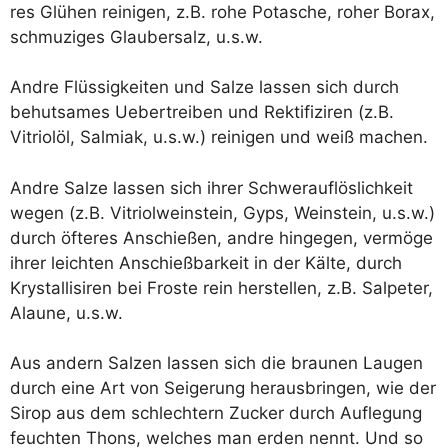
res Glü­hen rei­ni­gen, z.B. rohe Pota­sche, roher Borax,
schmu­zi­ges Glau­ber­salz, u.s.w.
And­re Flüs­sig­kei­ten und Sal­ze las­sen sich durch
behut­sa­mes Ueber­trei­ben und Rek­ti­fi­zi­ren (z.B.
Vitriol­öl, Sal­mi­ak, u.s.w.) rei­ni­gen und weiß machen.
And­re Sal­ze las­sen sich ihrer Schwer­auf­lös­lich­keit
wegen (z.B. Vitriol­wein­stein, Gyps, Wein­stein, u.s.w.)
durch öfte­res Anschie­ßen, and­re hin­ge­gen, ver­mö­ge
ihrer leich­ten Anschieß­bar­keit in der Käl­te, durch
Krystal­li­si­ren bei Fros­te rein her­stel­len, z.B. Sal­pe­ter,
Alau­ne, u.s.w.
Aus andern Sal­zen las­sen sich die brau­nen Lau­gen
durch eine Art von Sei­ge­rung her­aus­brin­gen, wie der
Sirop aus dem schlech­tern Zucker durch Auf­le­gung
feuch­ten Thons, wel­ches man erden nennt. Und so