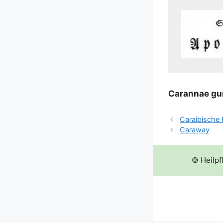
Car­an­nae g
Caraibische 
Caraway
© Heilpf