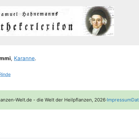
um­mi
,
Karan­ne
.
Rinde
lanzen-Welt.de - die Welt der Heilpflanzen, 2026
·
Impressum
Dat