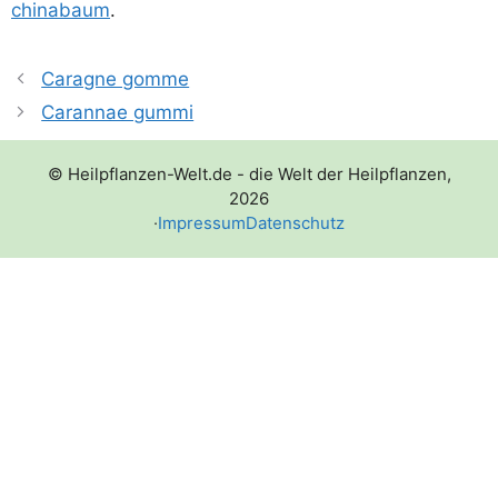
chi­n­a­baum
.
Caragne gomme
Carannae gummi
© Heilpflanzen-Welt.de - die Welt der Heilpflanzen,
2026
·
Impressum
Datenschutz