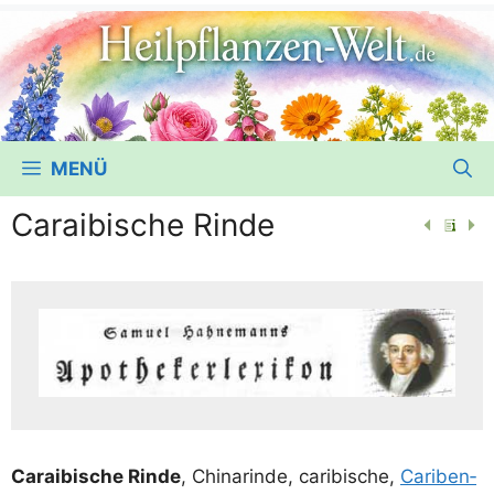
MENÜ
Caraibische Rinde
Carai­bi­sche Rin­de
, Chi­na­rin­de, cari­bi­sche,
Cari­ben­