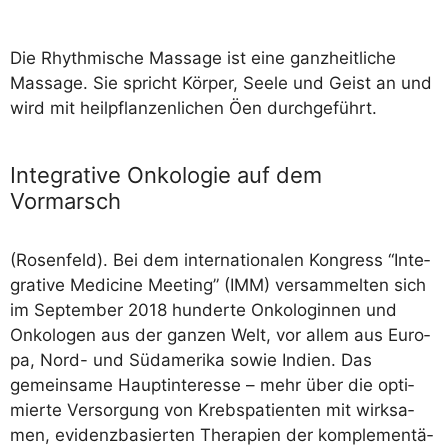
Die Rhyth­mi­sche Mas­sa­ge ist eine ganz­heit­li­che
Mas­sa­ge. Sie spricht Kör­per, See­le und Geist an und
wird mit heil­pflan­zen­li­chen Öen durchgeführt.
Integrative Onkologie auf dem
Vormarsch
(Rosen­feld). Bei dem inter­na­tio­na­len Kon­gress “Inte­
gra­ti­ve Medi­ci­ne Mee­ting” (IMM) ver­sam­mel­ten sich
im Sep­tem­ber 2018 hun­der­te Onko­lo­gin­nen und
Onko­lo­gen aus der gan­zen Welt, vor allem aus Euro­
pa, Nord- und Süd­ame­ri­ka sowie Indi­en. Das
gemein­sa­me Haupt­in­ter­es­se – mehr über die opti­
mier­te Ver­sor­gung von Krebs­pa­ti­en­ten mit wirk­sa­
men, evi­denz­ba­sier­ten The­ra­pien der kom­ple­men­tä­