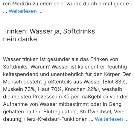
ren Medi­zin zu erler­nen -, wur­de durch ermu­ti­gen­de
…
Wei­ter­le­sen …
Trinken: Wasser ja, Softdrinks
nein danke!
Was­ser trin­ken ist gesün­der als das Trin­ken von
Soft­drinks. War­um? Was­ser ist kalo­rien­frei, feuch­tig­
keits­spen­dend und unent­behr­lich für den Kör­per. Der
Mensch besteht größ­ten­teils aus Was­ser (Blut 83%,
Mus­keln 73%, Haut 70%, Kno­chen 22%), wes­halb
die meis­ten Pro­zes­se im Kör­per maß­geb­lich von der
Auf­nah­me von Was­ser mit­be­stimmt oder in Gang
gehal­ten hal­ten: Blut­re­gu­la­ti­on, Stoff­wech­sel, Ver­
dau­ung, Herz-Kreis­lauf-Fun­k­­tio­­nen …
Wei­ter­le­sen …