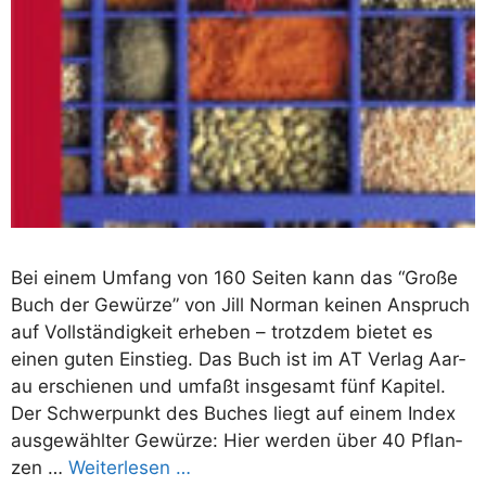
Bei einem Umfang von 160 Sei­ten kann das “Gro­ße
Buch der Gewür­ze” von Jill Nor­man kei­nen Anspruch
auf Voll­stän­dig­keit erhe­ben – trotz­dem bie­tet es
einen guten Ein­stieg. Das Buch ist im AT Ver­lag Aar­
au erschie­nen und umfaßt ins­ge­samt fünf Kapi­tel.
Der Schwer­punkt des Buches liegt auf einem Index
aus­ge­wähl­ter Gewür­ze: Hier wer­den über 40 Pflan­
zen …
Wei­ter­le­sen …