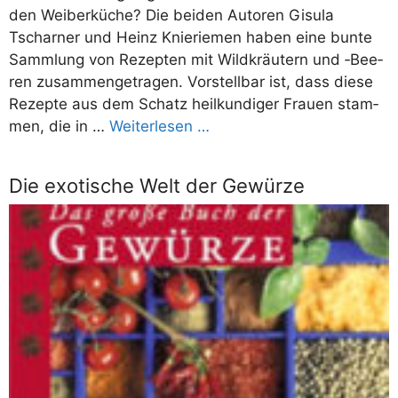
den Wei­ber­kü­che? Die bei­den Autoren Gisu­la
Tscharner und Heinz Knie­rie­men haben eine bun­te
Samm­lung von Rezep­ten mit Wild­kräu­tern und ‑Bee­
ren zusam­men­ge­tra­gen. Vor­stell­bar ist, dass die­se
Rezep­te aus dem Schatz heil­kun­di­ger Frau­en stam­
men, die in …
Wei­ter­le­sen …
Die exotische Welt der Gewürze