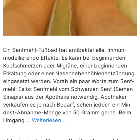
Ein Senf­­mehl-Fuß­­bad hat anti­bak­te­ri­el­le, immun-
model­­lie­­ren­­de Effek­te. Es kann bei begin­nen­den
Kopf­schmer­zen oder Migrä­ne, einer begin­nen­den
Erkäl­tung oder einer Nasen­ne­ben­höh­len­ent­zün­dung
ein­ge­setzt wer­den. Vor­ab ein paar Wor­te zum Senf­
mehl: Es ist Senf­mehl vom Schwar­zen Senf (Semen
Sina­pis) aus der Apo­the­ke not­wen­dig. Apo­the­ker
ver­kau­fen es je nach Bedarf, sehen jedoch ein Min­­
dest-Abnah­­me-Men­­ge von 50 Gramm ger­ne. Beim
Umgang …
Wei­ter­le­sen …