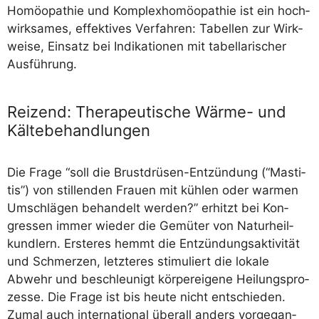
Homöo­pa­thie und Kom­plex­ho­möo­pa­thie ist ein hoch­
wirk­sa­mes, effek­ti­ves Ver­fah­ren: Tabel­len zur Wirk­
wei­se, Ein­satz bei Indi­ka­tio­nen mit tabel­la­ri­scher
Ausführung.
Reizend: Therapeutische Wärme- und
Kältebehandlungen
Die Fra­ge “soll die Brust­­­drü­­sen-Ent­­zün­­dung (“Masti­
tis”) von stil­len­den Frau­en mit küh­len oder war­men
Umschlä­gen behan­delt wer­den?” erhitzt bei Kon­
gres­sen immer wie­der die Gemü­ter von Natur­heil­
kund­lern. Ers­te­res hemmt die Ent­zün­dungs­ak­ti­vi­tät
und Schmer­zen, letz­te­res sti­mu­liert die loka­le
Abwehr und beschleu­nigt kör­per­ei­ge­ne Hei­lungs­pro­
zes­se. Die Fra­ge ist bis heu­te nicht ent­schie­den.
Zumal auch inter­na­tio­nal über­all anders vor­ge­gan­