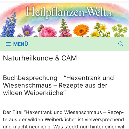
MENÜ
Naturheilkunde & CAM
Buchbesprechung – “Hexentrank und
Wiesenschmaus – Rezepte aus der
wilden Weiberküche”
Der Titel “Hexen­trank und Wie­sen­schmaus – Rezep­
te aus der wil­den Wei­ber­kü­che” ist viel­ver­spre­chend
und macht neu­gie­rig. Was steckt nun hin­ter einer wil­