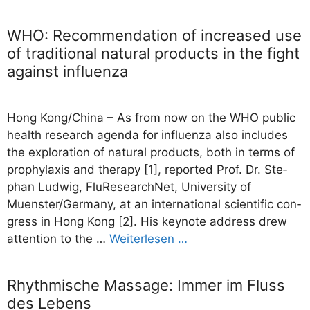
WHO: Recommendation of increased use
of traditional natural products in the fight
against influenza
Hong Kong/​​China – As from now on the WHO public
health rese­arch agen­da for influ­en­za also includes
the explo­ra­ti­on of natu­ral pro­ducts, both in terms of
pro­phy­la­xis and the­ra­py [1], repor­ted Prof. Dr. Ste­
phan Lud­wig, Flu­Re­se­arch­Net, Uni­ver­si­ty of
Muenster/​​Germany, at an inter­na­tio­nal sci­en­ti­fic con­
gress in Hong Kong [2]. His key­note address drew
atten­ti­on to the …
Wei­ter­le­sen …
Rhythmische Massage: Immer im Fluss
des Lebens