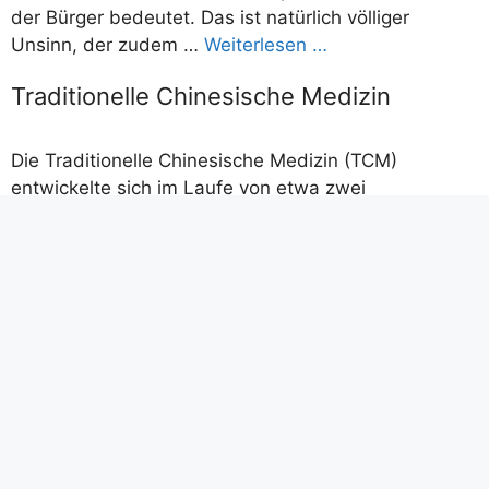
der Bürger bedeutet. Das ist natürlich völliger
Unsinn, der zudem …
Weiterlesen …
Traditionelle Chinesische Medizin
Die Traditionelle Chinesische Medizin (TCM)
entwickelte sich im Laufe von etwa zwei
Jahrtausenden. Dabei entstanden vielschichtige
Ansätze, hier die wesentlichsten: 1.) Die religiös-
philosophische Basis beruht auf Vorstellungen von
qualitativ entgegengesetzten Grundaspekten,
genannt Yin und Yang. Aus den alltäglich
erfahrbaren dualen Polaritäten wie Licht/Schatten,
Tag/Nacht, Sommer/Winter entstand ein
umfangreiches System, dessen Gegensatzpaare
zuletzt sämtliche Bereiche des menschlichen Seins
erfasste. Trotz der Dualität bedingen sich diese
Grundqualitäten immer gegenseitig – die eine ist