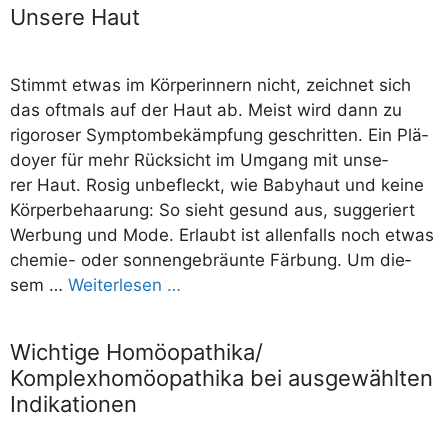
Unsere Haut
Stimmt etwas im Kör­per­in­nern nicht, zeich­net sich
das oft­mals auf der Haut ab. Meist wird dann zu
rigo­ro­ser Sym­ptom­be­kämp­fung geschrit­ten. Ein Plä­
doy­er für mehr Rück­sicht im Umgang mit unse­
rer Haut. Rosig unbe­fleckt, wie Baby­haut und kei­ne
Kör­per­be­haa­rung: So sieht gesund aus, sug­ge­riert
Wer­bung und Mode. Erlaubt ist allen­falls noch etwas
che­­mie- oder son­nen­ge­bräun­te Fär­bung. Um die­
sem …
Wei­ter­le­sen …
Wichtige Homöopathika/​
Komplexhomöopathika bei ausgewählten
Indikationen