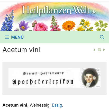
MENÜ
Acetum vini
Ace­tum vini
, Wein­essig,
Essig
.