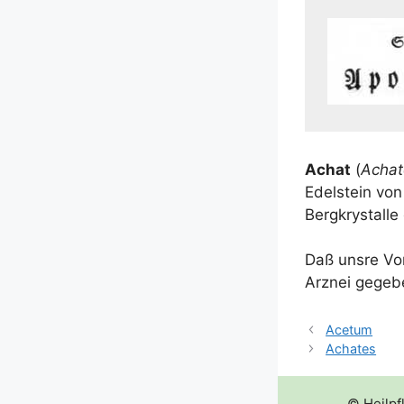
Achat
(
Acha­
Edel­stein von
Berg­krystal­l
Daß uns­re Vor
Arz­nei gege­
Acetum
Achates
© Heilpf