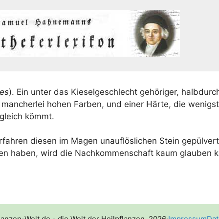
tes
). Ein unter das Kie­sel­ge­schlecht gehö­ri­ger, halb­durch­
 man­cher­lei hohen Far­ben, und einer Här­te, die wenigs
e gleich kömmt.
­fah­ren die­sen im Magen unauf­lös­li­chen Stein gepül­vert 
ben haben, wird die Nach­kom­men­schaft kaum glau­ben 
lanzen-Welt.de - die Welt der Heilpflanzen, 2026
·
Impressum
Dat