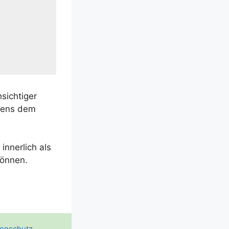
sich­ti­ger
­tens dem
inner­lich als
können.
enschutz