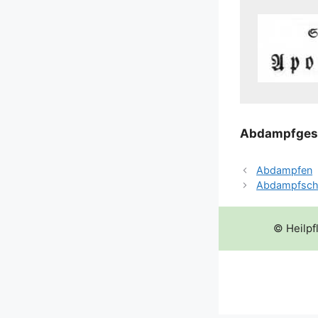
Abdampf­ge­sc
Abdampfen
Abdampfsch
© Heilpf