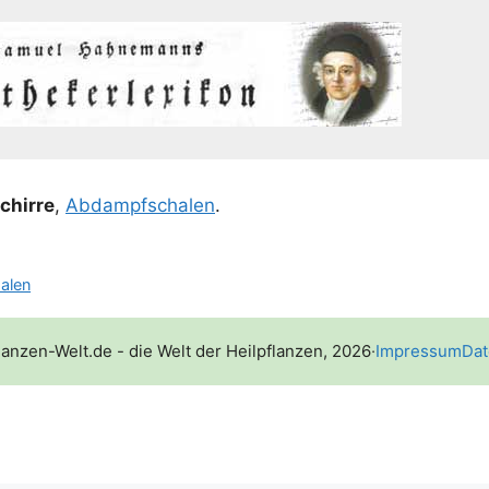
hir­re
,
Abdampf­scha­len
.
alen
lanzen-Welt.de - die Welt der Heilpflanzen, 2026
·
Impressum
Dat