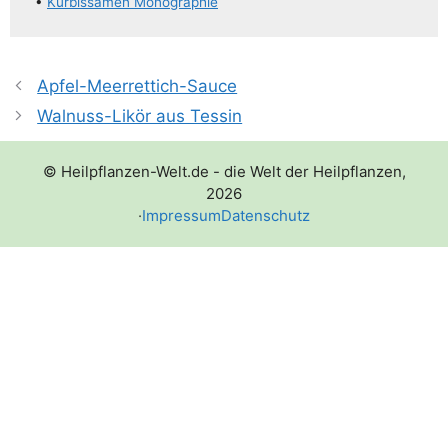
•
Kür­bis­sa­men Monographie
Apfel-Meerrettich-Sauce
Walnuss-Likör aus Tessin
© Heilpflanzen-Welt.de - die Welt der Heilpflanzen,
2026
·
Impressum
Datenschutz