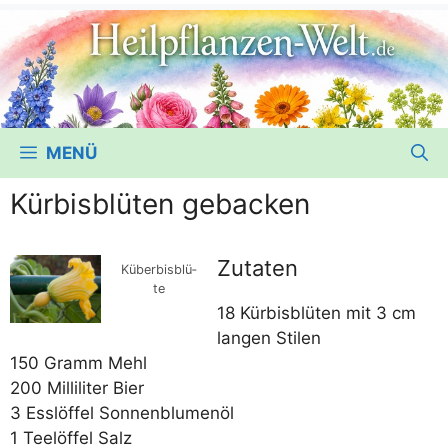
MENÜ
Kürbisblüten gebacken
Zutaten
Küber­bis­blü­
te
18 Kür­bis­blü­ten mit 3 cm
lan­gen Stilen
150 Gramm Mehl
200 Mil­li­li­ter Bier
3 Ess­löf­fel Sonnenblumenöl
1 Tee­löf­fel Salz