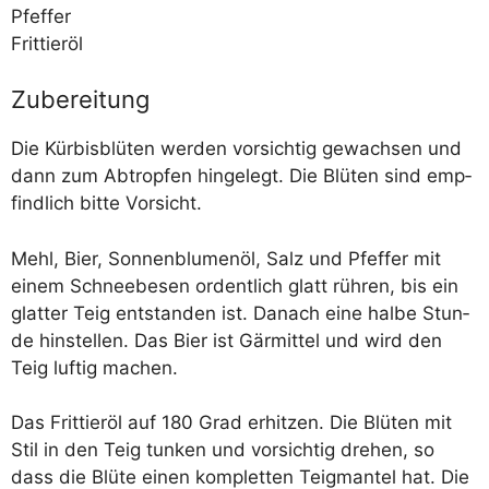
Pfeffer
Frittieröl
Zubereitung
Die Kür­bis­blü­ten wer­den vor­sich­tig gewach­sen und
dann zum Abtrop­fen hin­ge­legt. Die Blü­ten sind emp­
find­lich bit­te Vorsicht.
Mehl, Bier, Son­nen­blu­men­öl, Salz und Pfef­fer mit
einem Schnee­be­sen ordent­lich glatt rüh­ren, bis ein
glat­ter Teig ent­stan­den ist. Danach eine hal­be Stun­
de hin­stel­len. Das Bier ist Gär­mit­tel und wird den
Teig luf­tig machen.
Das Frit­tier­öl auf 180 Grad erhit­zen. Die Blü­ten mit
Stil in den Teig tun­ken und vor­sich­tig dre­hen, so
dass die Blü­te einen kom­plet­ten Teig­man­tel hat. Die