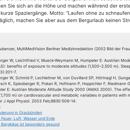
en Sie sich an die Höhe und machen wäh­rend der ers­t
kur­ze Spa­zier­gän­ge. Mot­to: “Lau­fen ohne zu schnau­f
äg­lich, machen Sie aber aus dem Berg­ur­laub kei­nen Str
ben­zer, Mul­ti­Med­Vi­si­on Ber­li­ner Medi­zin­re­dak­ti­on (2002 Bild der Frau
r­ger W, Leicht­fried V, Mueck-Wey­­­mann M, Hum­pe­l­er E: Aus­tri­an Mode­r
S): bene­fits of expo­sure to mode­ra­te alti­tu­des (1,500–2,500 m). Slee
3):201–7.
r­ger W, Schmid P, Lech­leit­ner M, von Duvil­lard SP, Hört­nagl H, Gun­ga
irsch K, Spies­ber­ger R, Pokan R, Hof­mann P, Hop­pich­ler F, Ried­mann 
­l­er E: Aus­tri­an Mode­ra­te Alti­tu­de Stu­dy 2000 (AMAS 2000). The ef
e (1,700 m) on car­dio­vas­cu­lar and meta­bo­lic varia­bles in pati­ents with m
ur J Appl Phy­si­ol. 2003 Feb;88(6):506–14.
s
an­­de­rung in Graubünden
Feu­er, Luft, Was­ser und Erde
 Berg­kä­se ist beson­ders gesund