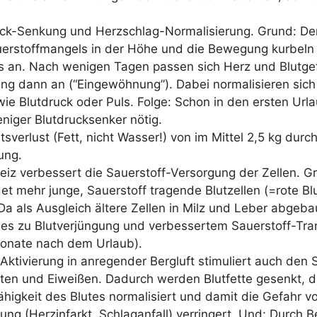
uck-Sen­kung und Herz­schlag-Nor­ma­li­sie­rung. Grund: Der
­er­stoff­man­gels in der Höhe und die Bewe­gung kur­beln 
 an. Nach weni­gen Tagen pas­sen sich Herz und Blut­ge­
ng dann an (“Ein­ge­wöh­nung”). Dabei nor­ma­li­sie­ren sich
wie Blut­druck oder Puls. Fol­ge: Schon in den ers­ten Url
ni­ger Blut­druck­sen­ker nötig.
­ver­lust (Fett, nicht Was­ser!) von im Mit­tel 2,5 kg durch
ung.
eiz ver­bes­sert die Sau­er­stoff-Ver­sor­gung der Zel­len. 
det mehr jun­ge, Sau­er­stoff tra­gen­de Blut­zel­len (=rote Blu
Da als Aus­gleich älte­re Zel­len in Milz und Leber abge­ba
s zu Blut­ver­jün­gung und ver­bes­ser­tem Sau­er­stoff-Tra
ona­te nach dem Urlaub).
Akti­vie­rung in anre­gen­der Berg­luft sti­mu­liert auch den 
­ten und Eiwei­ßen. Dadurch wer­den Blut­fet­te gesenkt, d
­hig­keit des Blu­tes nor­ma­li­siert und damit die Gefahr vo
­kung (Herz­in­farkt, Schlag­an­fall) ver­rin­gert. Und: Durc