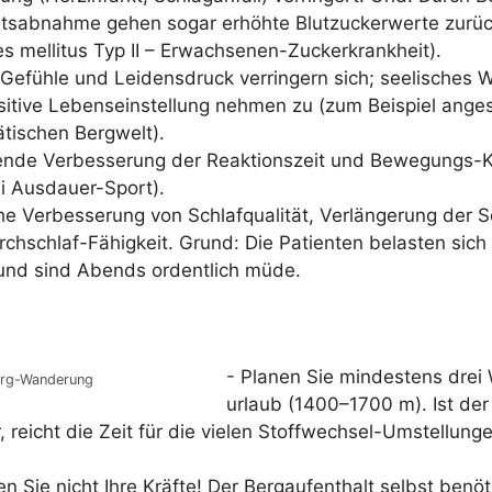
s­ab­nah­me gehen sogar erhöh­te Blut­zu­cker­wer­te zurüc
tes mel­li­tus Typ II – Erwachsenen-Zuckerkrankheit).
Gefüh­le und Lei­dens­druck ver­rin­gern sich; see­li­sches W
i­ti­ve Lebens­ein­stel­lung neh­men zu (zum Bei­spiel ange­
ä­ti­schen Bergwelt).
en­de Ver­bes­se­rung der Reak­ti­ons­zeit und Bewe­gungs-Koo
i Ausdauer-Sport).
che Ver­bes­se­rung von Schlaf­qua­li­tät, Ver­län­ge­rung der S
ch­schlaf-Fähig­keit. Grund: Die Pati­en­ten belas­ten sich
g und sind Abends ordent­lich müde.
- Pla­nen Sie min­des­tens dre
rg-Wan­de­rung
ur­laub (1400–1700 m). Ist de
r, reicht die Zeit für die vie­len Stoff­wech­sel-Umstel­lun­g
n Sie nicht Ihre Kräf­te! Der Berg­a­uf­ent­halt selbst benö­