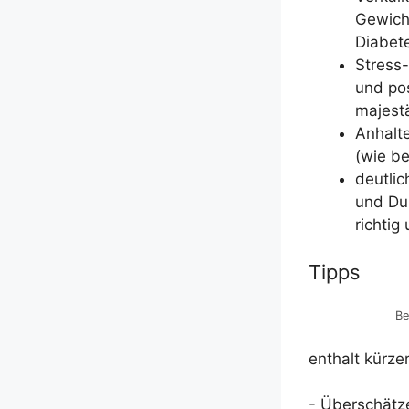
Gewicht
Dia­be­
Stress-
und pos
majes­t
Anhal­t
(wie be
deut­li­
und Dur
rich­ti
Tipps
Be
ent­halt kür­ze
- Über­schät­ze