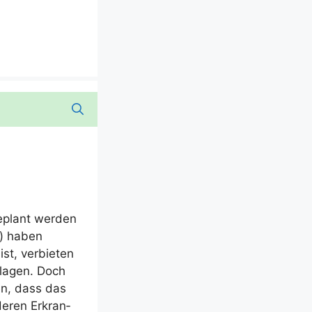
geplant wer­den
ie) haben
t, ver­bie­ten
­la­gen. Doch
gen, dass das
de­ren Erkran­