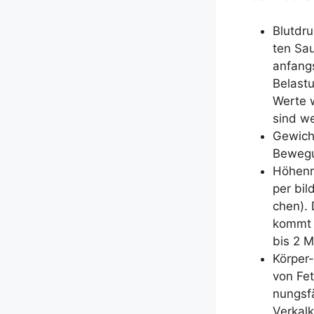
Blut­dr
ten Sau
anfangs
Belas­tu
Wer­te 
sind we
Gewichts
Beweg
Höhen­r
per bil­
chen). 
kommt e
bis 2 M
Kör­per-
von Fet
nungs­fä
Ver­kal