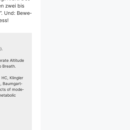
en zwei bis
en”. Und: Bewe­
ess!
).
a­te Alti­tu­de
p Breath.
 HC, Klin­gler
G, Baum­gart­
fects of mode­
eta­bo­lic