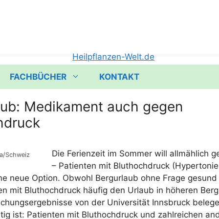
FACHBÜCHER
KONTAKT
aub: Medikament auch gegen
hdruck
Die Feri­en­zeit im Som­mer will all­mäh­lich 
sa/​Schweiz
– Pati­en­ten mit Blut­hoch­druck (Hyper­to­n
ne neue Opti­on. Obwohl Berg­ur­laub ohne Fra­ge gesund is
­ten mit Blut­hoch­druck häu­fig den Urlaub in höhe­ren Berg
chungs­er­geb­nis­se von der Uni­ver­si­tät Inns­bruck bele­
­tig ist: Pati­en­ten mit Blut­hoch­druck und zahl­rei­chen an