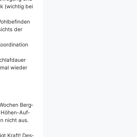
k (wich­tig bei
ohl­be­fin­den
sichts der
r­di­na­ti­on
chlaf­dau­er
 mal wie­der
i Wochen Berg­
r Höhen-Auf­
en nicht aus.
tigt Kraft! Des­