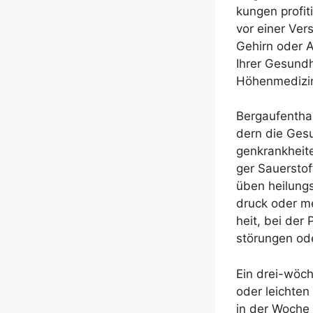
kun­gen pro­fi­
vor einer Ver­
Gehirn oder Au
Ihrer Gesund­he
Höhen­me­di­zi
Berg­a­uf­ent­h
dern die Gesu
gen­krank­hei­
ger Sau­er­st
üben hei­lungs
druck oder met
heit, bei der P
stö­run­gen od
Ein drei-wöchi
oder leich­te
in der Woche h