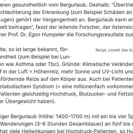
tie­ren gesund­heit­lich vom Berg­ur­laub. Des­halb: “Über­tri
schlech­te­rung der Erkran­kung (zum Bei­spiel Schä­den an
gen) gehört der Ver­gan­gen­heit an. Berg­ur­laub kann er
it bei­tra­gen”, fasst der lei­ten­de For­scher, der öster­rei­
­ner Prof. Dr.
Egon Hum­pe­l­er
die For­schungs­re­sul­ta­te 
al­te, so ist lan­ge bekannt, för­
Ber­ge, soweit das A
nd­heit (zum Bei­spiel bei Lun­
ten wie Asth­ma oder Tbc). Grün­de: Kli­ma­ti­sche Ver­än­de
off in der Luft = Höhen­reiz, mehr Son­ne und UV-Licht un
­för­dern­de Rei­ze auf den Kör­per aus. Auch bei Pati­en­t
a­bo­li­schem Syn­drom (= eine mil­lio­nen­fach vor­kom­me
ati­en­ten gleich­zei­tig Hoch­druck, Blut­zu­cker- und Fett­st
er Über­ge­wicht haben).
­ger Berg­ur­laub (Höhe: 1400–1700 m) mit ein bis vier Sp
n Wan­de­run­gen (3–6 Stun­den Gesamt­dau­er) an fünf bi
at vie­le Heil­wir­kun­gen bei Hoch­druck-Pati­en­ten, so 