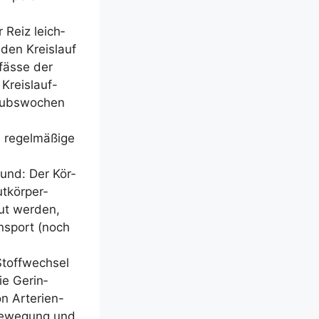
 Reiz leich­
den Kreis­lauf
fäs­se der
 Kreis­lauf-
aubs­wo­chen
 regel­mä­ßi­ge
Grund: Der Kör­
t­kör­per­
ut wer­den,
ns­port (noch
Stoff­wech­sel
ie Gerin­
n Arte­ri­en-
h Bewe­gung und