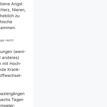
e­be­ne Angst
 Herz, Nie­ren,
heb­lich zu
chi­sche
zusammen.
uge reicht
­run­gen (weni­
d ande­res)
en mit Hoch­
n­de Krank­
off­wech­sel­
a­zier­gän­gen
s sechs Tagen
Humpeler: