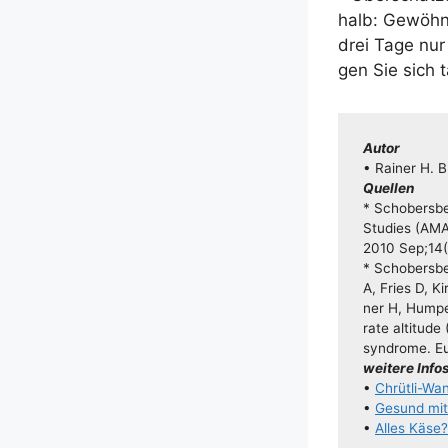
halb: Gewöh­n
drei Tage nur 
gen Sie sich t
Autor
• Rai­ner H. Bu
Quel­len
* Scho­bers­be
Stu­dies (AMA
2010 Sep;14(
* Scho­bers­be
A, Fries D, K
ner H, Hum­pe
ra­te alti­tu­d
syn­dro­me. E
wei­te­re Info
•
Chrü­t­­li-W
•
Gesund mit 
•
Alles Käse?