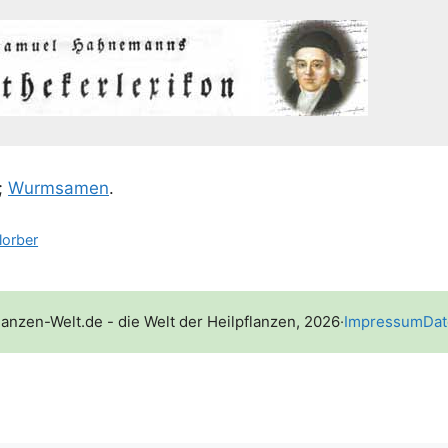
;
Wurm­sa­men
.
lorber
lanzen-Welt.de - die Welt der Heilpflanzen, 2026
·
Impressum
Dat