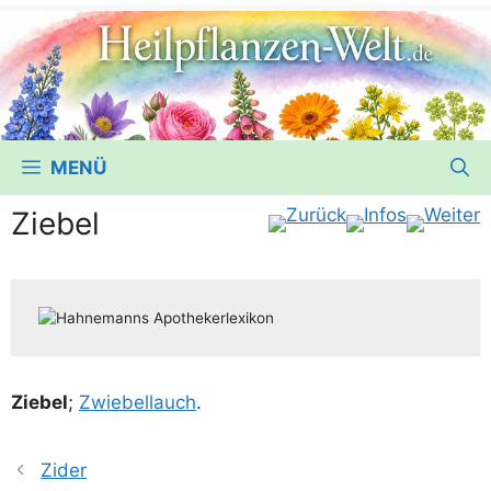
MENÜ
Ziebel
Zie­bel
;
Zwie­bel­lauch
.
Zider