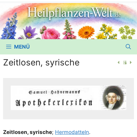
MENÜ
Zeitlosen, syrische
Zeit­lo­sen, syri­sche
;
Her­mo­dat­teln
.