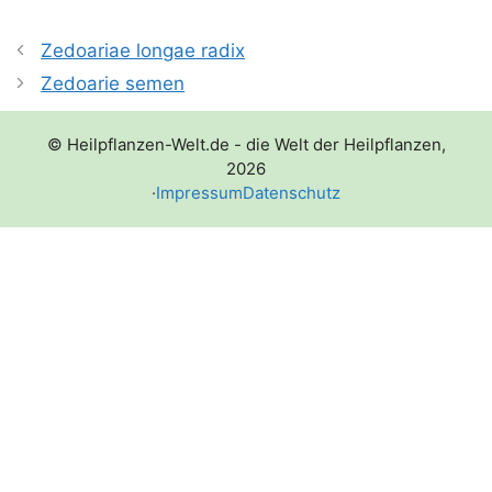
Zedoariae longae radix
Zedoarie semen
© Heilpflanzen-Welt.de - die Welt der Heilpflanzen,
2026
·
Impressum
Datenschutz