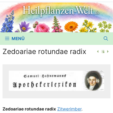
MENÜ
Zedoariae rotundae radix
Zedo­ariae rotun­dae radix
Zit­we­r­im­ber
.