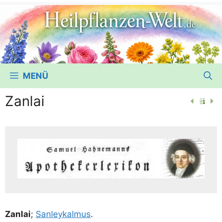
MENÜ
Zanlai
Zan­lai
;
San­ley­kal­mus
.