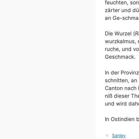
feuch­ten, so
zär­ter und dü
an Ge-schma­c
Die Wur­zel (
R
wurz­kal­mus, 
ru­che, und von
Geschmack.
In der Pro­vin
schnit­ten, an
Can­ton nach E
niß die­ser Th
und wird dahe
In Ost­in­di­e
Sanley