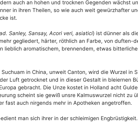
n­dern auch an hohen und trock­nen Gegen­den wächst u
n­ner in ihren Thei­len, so wie auch weit gewürz­haf­ter u
ke ist.
ad. San­ley, San­say, Aco­ri veri, asia­ti­ci
) ist dün­ner als 
mehr geglie­dert, här­ter, röth­lich an Far­be, von duf­ten-
 lieb­lich aro­ma­ti­schem, bren­nen­dem, etwas bit­ter­li­ch
z Suchuam in Chi­na, unweit Can­ton, wird die Wur­zel in S
 der Luft getrock­net und in die­ser Gestalt in blei­er­nen 
uro­pa gebracht. Die Unze kos­tet in Hol­land acht Gul­den
eu­rung scheint sie gewiß uns­re Kal­mus­wur­zel nicht zu üb
r fast auch nir­gends mehr in Apo­the­ken angetroffen.
n bedient man sich ihrer in der schlei­mi­gen Engbrüstigkeit.