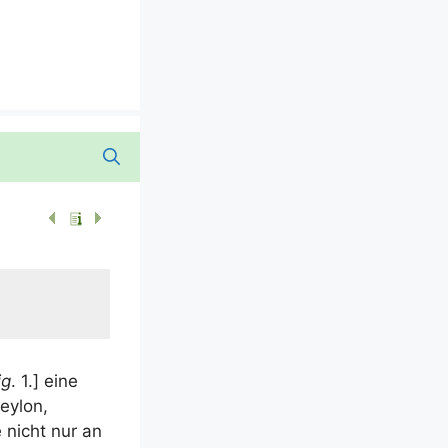
ig
. 1.] eine
ey­lon,
e nicht nur an