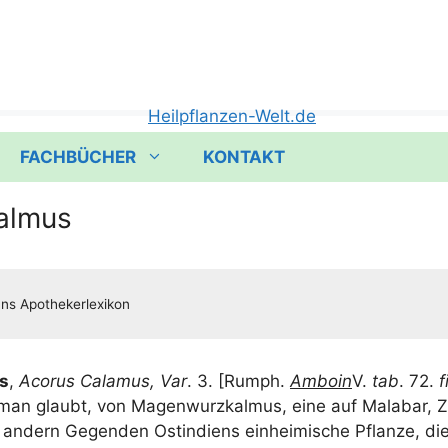
FACHBÜCHER
KONTAKT
almus
us
,
Aco­rus Cala­mus, Var
. 3. [Rumph.
Ambo­in
V.
tab
. 72.
f
 man glaubt, von Magen­wurz­kal­mus, eine auf Mala­bar, Z
ndern Gegen­den Ost­in­di­ens ein­hei­mi­sche Pflan­ze, di