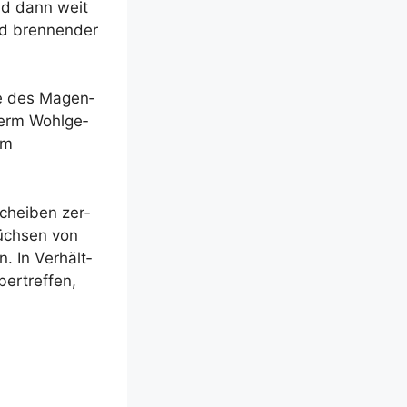
nd dann weit
nd bren­nen­der
die des Magen­
derm Wohl­ge­
em
chei­ben zer­
Büch­sen von
. In Ver­hält­
er­tref­fen,