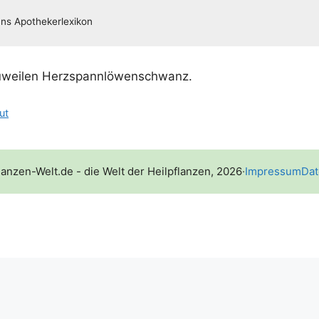
wei­len Herzspannlöwenschwanz.
ut
lanzen-Welt.de - die Welt der Heilpflanzen, 2026
·
Impressum
Dat