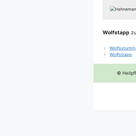
Wolf­st­app
zu
Wolfssturmh
Wolfstrapp
© Heilpf