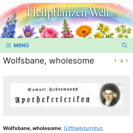
MENÜ
Wolfsbane, wholesome
Wolfs­bane, who­le­so­me
;
Gift­heil­sturm­hut
.