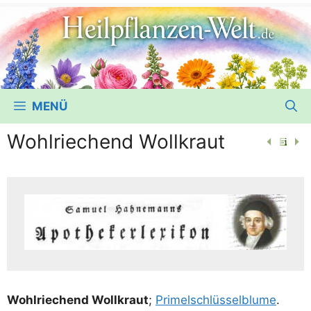
MENÜ
Wohlriechend Wollkraut
Wohl­rie­chend Woll­kraut
;
Pri­mel­schlüs­sel­blu­me
.