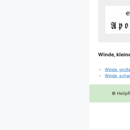
Win­de, klei­n
Winde, groß
Winde, schar
© Heilpf