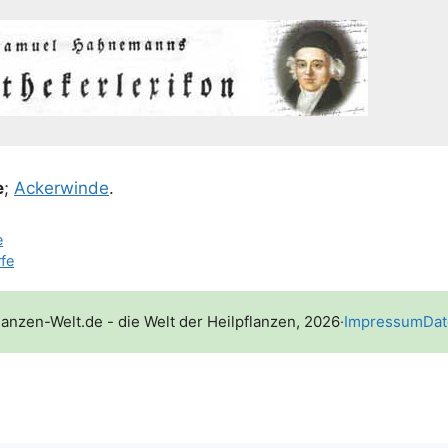
e
;
Acker­win­de
.
e
fe
lanzen-Welt.de - die Welt der Heilpflanzen, 2026
·
Impressum
Dat