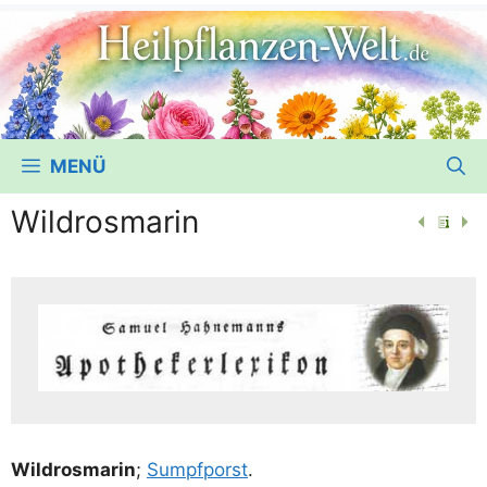
MENÜ
Wildrosmarin
Wildros­ma­rin
;
Sumpf­porst
.