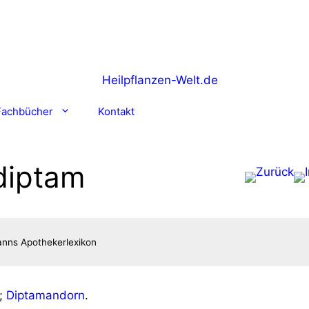
Fachbücher
Kontakt
diptam
;
Dipt­a­man­dorn
.