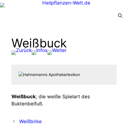
Menü
Weißbuck
Weiß­buck
; die wei­ße Spiel­art des
Buktenbeifuß.
Weißbirke